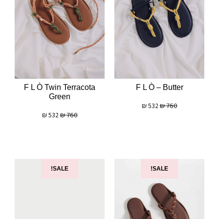
F L Ò Twin Terracota
F L Ò – Butter
Green
₪
532
₪
760
₪
532
₪
760
SALE!
SALE!