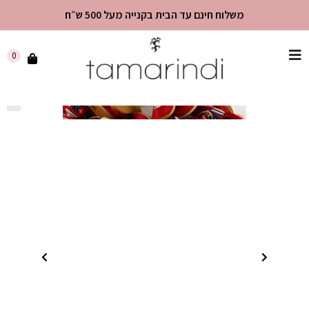
משלוח חינם עד הבית בקנייה מעל 500 ש״ח
שִׂים
0
לֵב:
בְּאֲתָר
זֶה
מֻפְעֶלֶת
מַעֲרֶכֶת
"נָגִישׁ
בִּקְלִיק"
הַמְּסַיַּעַת
לִנְגִישׁוּת
הָאֲתָר.