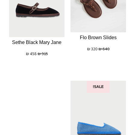
Flo Brown Slides
Sethe Black Mary Jane
₪
320
₪
640
₪
458
₪
915
SALE!