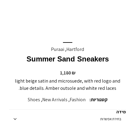
Puraai
,
Hartford
Summer Sand Sneakers
1,180
₪
light beige satin and microsuede, with red logo and
blue details. Amber outsole and white red laces.
קטגוריות:
Fashion
,
New Arrivals
,
Shoes
מידה