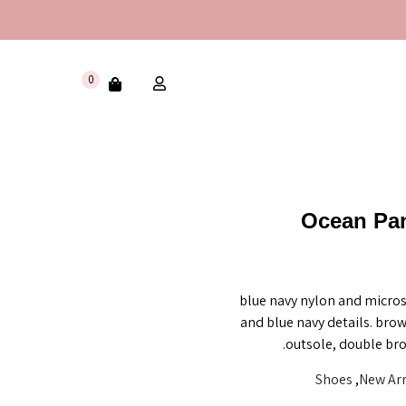
0
Ocean Pan
blue navy nylon and micros
and blue navy details. bro
outsole, double bro
Shoes
,
New Arr