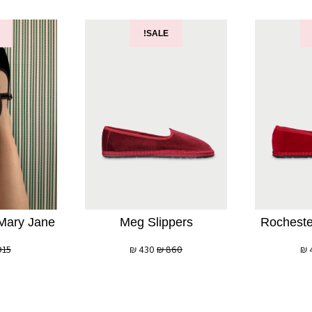
SALE!
 Mary Jane
Meg Slippers
Rocheste
915
₪
430
₪
860
₪