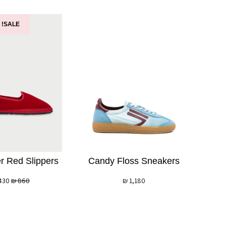
SALE!
r Red Slippers
Candy Floss Sneakers
430
₪
860
₪
1,180