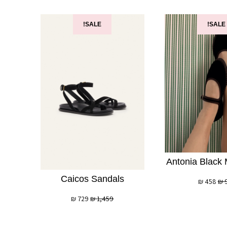
SALE!
SALE!
Antonia Black
Caicos Sandals
₪
458
₪
₪
729
₪
1,459