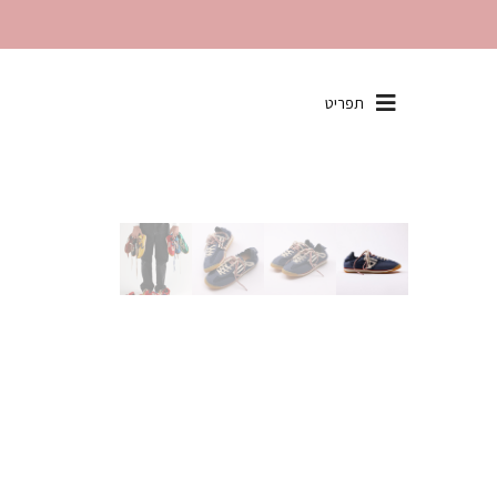
שִׂים
תפריט
לֵב:
בְּאֲתָר
זֶה
מֻפְעֶלֶת
מַעֲרֶכֶת
"נָגִישׁ
בִּקְלִיק"
הַמְּסַיַּעַת
לִנְגִישׁוּת
הָאֲתָר.
לְחַץ
Control-
F11
לְהַתְאָמַת
הָאֲתָר