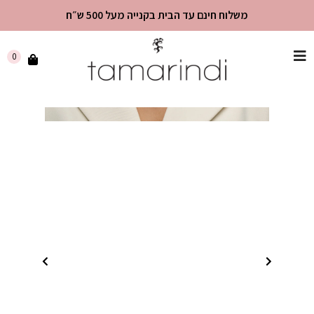
משלוח חינם עד הבית בקנייה מעל 500 ש״ח
שִׂים
0
לֵב:
בְּאֲתָר
זֶה
מֻפְעֶלֶת
מַעֲרֶכֶת
"נָגִישׁ
בִּקְלִיק"
הַמְּסַיַּעַת
לִנְגִישׁוּת
הָאֲתָר.