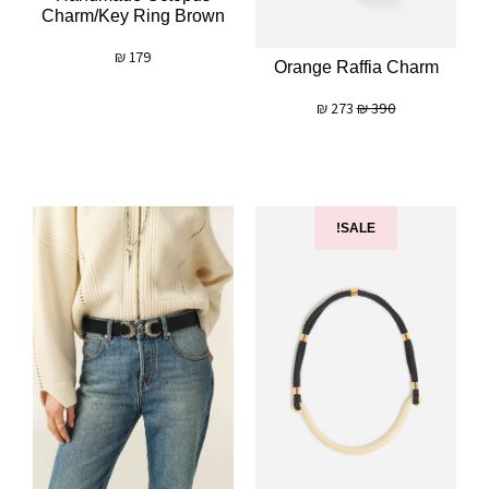
Charm/key Ring Brown
₪
179
Orange Raffia Charm
₪
273
₪
390
SALE!