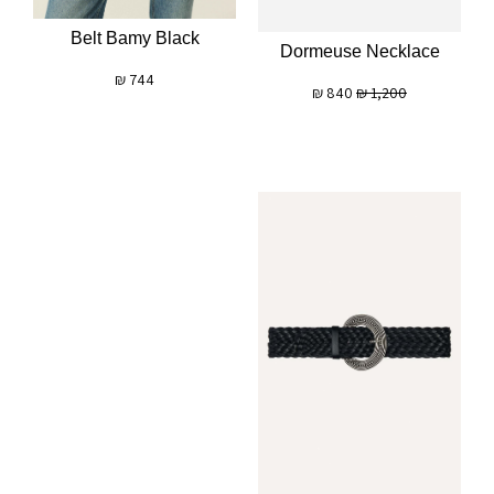
Belt Bamy Black
Dormeuse Necklace
₪
744
₪
840
₪
1,200