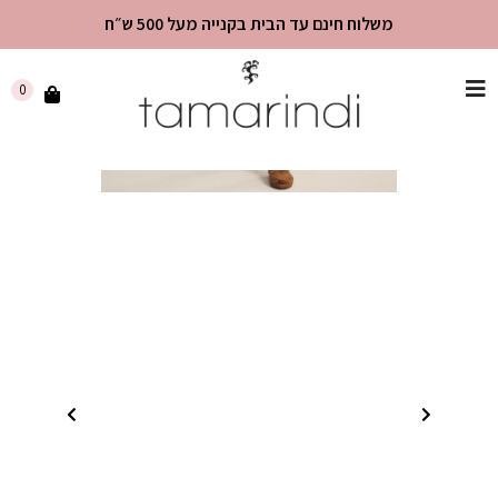
משלוח חינם עד הבית בקנייה מעל 500 ש״ח
שִׂים
0
לֵב:
בְּאֲתָר
זֶה
מֻפְעֶלֶת
מַעֲרֶכֶת
"נָגִישׁ
בִּקְלִיק"
הַמְּסַיַּעַת
לִנְגִישׁוּת
הָאֲתָר.