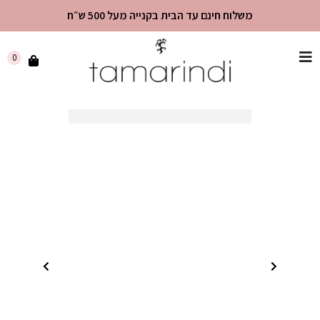
משלוח חינם עד הבית בקנייה מעל 500 ש״ח
שִׂים
0
לֵב:
בְּאֲתָר
זֶה
מֻפְעֶלֶת
מַעֲרֶכֶת
"נָגִישׁ
בִּקְלִיק"
הַמְּסַיַּעַת
לִנְגִישׁוּת
הָאֲתָר.