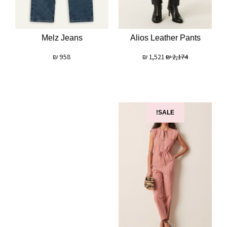
Melz Jeans
Alios Leather Pants
₪
958
₪
1,521
₪
2,174
SALE!