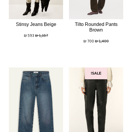
Tilto Rounded Pants
Stinsy Jeans Beige
Brown
₪
593
₪
1,187
₪
700
₪
1,400
SALE!