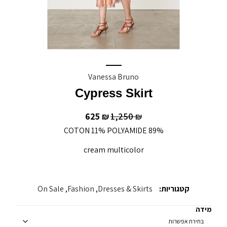
Vanessa Bruno
Cypress Skirt
625
1,250
₪
₪
89% COTON 11% POLYAMIDE
cream multicolor
קטגוריות:
Dresses & Skirts
,
Fashion
,
On Sale
מידה