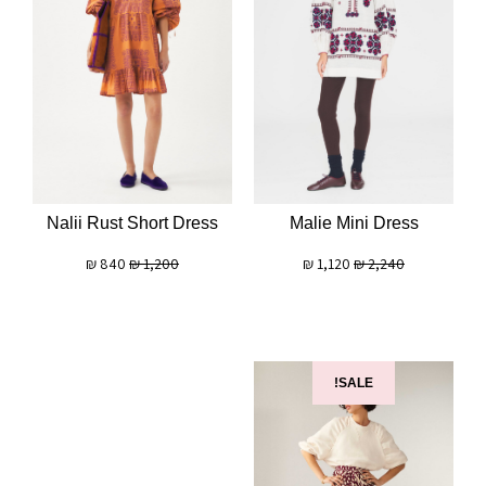
Nalii Rust Short Dress
Malie Mini Dress
₪
840
₪
1,200
₪
1,120
₪
2,240
SALE!