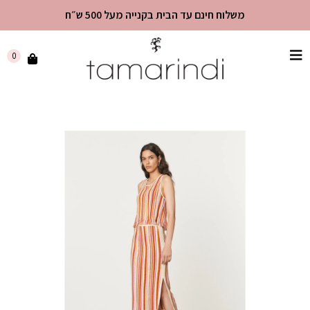
משלוח חינם עד הבית בקנייה מעל 500 ש״ח
שִׂים
0
לֵב:
בְּאֲתָר
זֶה
מֻפְעֶלֶת
מַעֲרֶכֶת
"נָגִישׁ
בִּקְלִיק"
הַמְּסַיַּעַת
לִנְגִישׁוּת
הָאֲתָר.