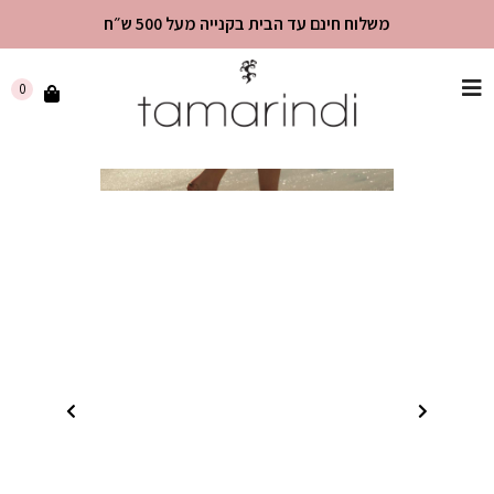
משלוח חינם עד הבית בקנייה מעל 500 ש״ח
שִׂים
0
לֵב:
בְּאֲתָר
זֶה
מֻפְעֶלֶת
מַעֲרֶכֶת
"נָגִישׁ
בִּקְלִיק"
הַמְּסַיַּעַת
לִנְגִישׁוּת
הָאֲתָר.