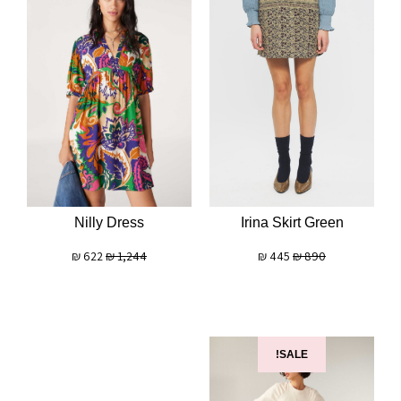
Irina Skirt Green
Nilly Dress
₪
445
₪
890
₪
622
₪
1,244
SALE!