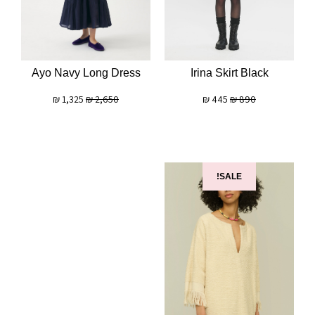
Irina Skirt Black
Ayo Navy Long Dress
₪
445
₪
890
₪
1,325
₪
2,650
SALE!