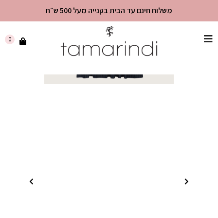
משלוח חינם עד הבית בקנייה מעל 500 ש״ח
שִׂים
0
לֵב:
בְּאֲתָר
זֶה
מֻפְעֶלֶת
מַעֲרֶכֶת
"נָגִישׁ
בִּקְלִיק"
הַמְּסַיַּעַת
לִנְגִישׁוּת
הָאֲתָר.