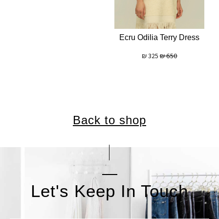
Ecru Odilia Terry Dress
₪
325
₪
650
Back to shop
Let's Keep In Touch
אימייל