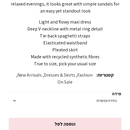
relaxed evenings, it looks great with simple sandals for
an easy yet standout look.
Light and flowy maxi dress
Deep V-neckline with metal ring detail
Tie-back spaghetti straps
Elasticated waistband
Pleated skirt
Made with recycled synthetic fibres
True to size, pick your usual size
קטגוריות:
Fashion
,
Dresses & Skirts
,
New Arrivals
,
On Sale
מידה
הוספה לסל