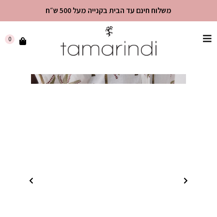
משלוח חינם עד הבית בקנייה מעל 500 ש״ח
שִׂים
0
לֵב:
בְּאֲתָר
זֶה
מֻפְעֶלֶת
מַעֲרֶכֶת
"נָגִישׁ
בִּקְלִיק"
הַמְּסַיַּעַת
לִנְגִישׁוּת
הָאֲתָר.