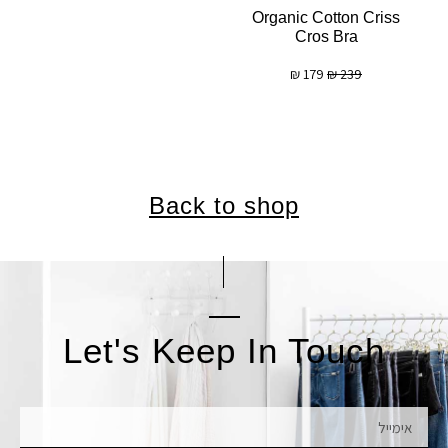
Organic Cotton Criss
Cros Bra
₪
179
₪
239
Back to shop
Let's Keep In Touch
אימייל