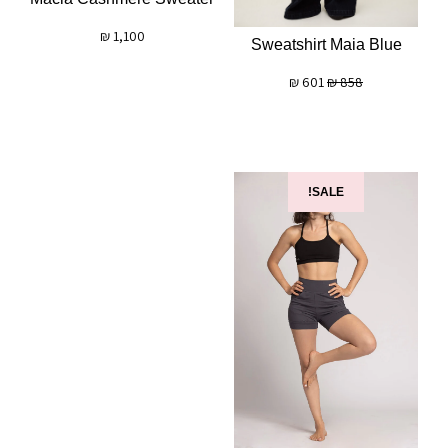
₪
1,100
Sweatshirt Maia Blue
₪
601
₪
858
SALE!