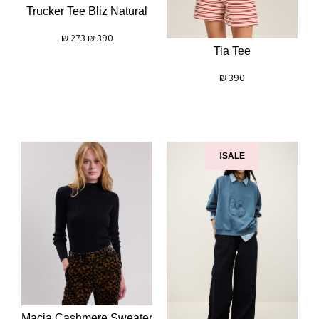
Trucker Tee Bliz Natural
₪
273
₪
390
Tia Tee
₪
390
SALE!
Macia Cashmere Sweater