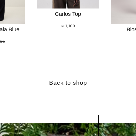
Carlos Top
₪
1,100
Blo
aia Blue
858
Back to shop