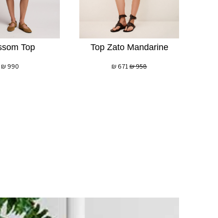
ssom Top
Top Zato Mandarine
₪
990
₪
671
₪
958