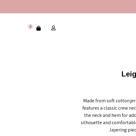
0
Lei
Made from soft cotton jers
features a classic crew ne
the neck and hem for adde
silhouette and comfortable
layering piec