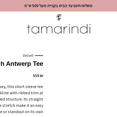
משלוח חינם עד הבית בקנייה מעל 500 ש״ח
Velvet
gh Antwerp Tee
559
₪
ey, this short sleeve tee
ckline with ribbed trim at
d structure. Its straight
 stretch make it an easy
e or standout on its own.