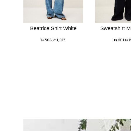
Beatrice Shirt White
Sweatshirt M
₪
508
₪
1,015
₪
601
₪