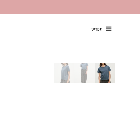
שִׂים
תפריט
לֵב:
בְּאֲתָר
זֶה
מֻפְעֶלֶת
מַעֲרֶכֶת
"נָגִישׁ
בִּקְלִיק"
הַמְּסַיַּעַת
לִנְגִישׁוּת
הָאֲתָר.
לְחַץ
Control-
F11
לְהַתְאָמַת
הָאֲתָר