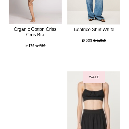
Organic Cotton Criss
Beatrice Shirt White
Cros Bra
₪
508
₪
1,015
₪
179
₪
239
SALE!