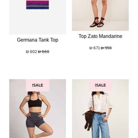
Top Zato Mandarine
Germana Tank Top
₪
671
₪
958
₪
602
₪
860
SALE!
SALE!