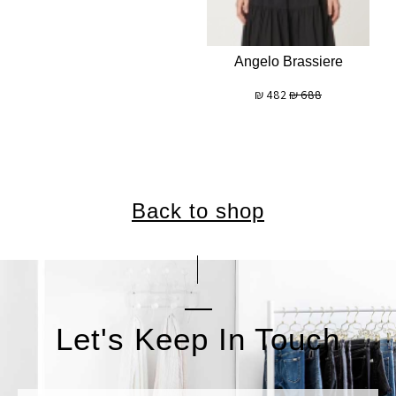
Angelo Brassiere
₪
482
₪
688
Back to shop
Let's Keep In Touch
אימייל