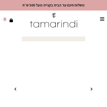
משלוח חינם עד הבית בקנייה מעל 500 ש״ח
שִׂים
0
לֵב:
בְּאֲתָר
זֶה
מֻפְעֶלֶת
מַעֲרֶכֶת
"נָגִישׁ
בִּקְלִיק"
הַמְּסַיַּעַת
לִנְגִישׁוּת
הָאֲתָר.