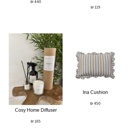
₪
440
₪
119
Ina Cushion
₪
450
Cosy Home Diffuser
₪
165