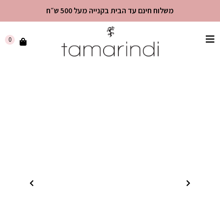
משלוח חינם עד הבית בקנייה מעל 500 ש״ח
שִׂים
0
לֵב:
בְּאֲתָר
זֶה
מֻפְעֶלֶת
מַעֲרֶכֶת
"נָגִישׁ
בִּקְלִיק"
הַמְּסַיַּעַת
לִנְגִישׁוּת
הָאֲתָר.