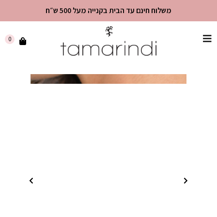
משלוח חינם עד הבית בקנייה מעל 500 ש״ח
שִׂים
0
לֵב:
בְּאֲתָר
זֶה
מֻפְעֶלֶת
מַעֲרֶכֶת
"נָגִישׁ
בִּקְלִיק"
הַמְּסַיַּעַת
לִנְגִישׁוּת
הָאֲתָר.