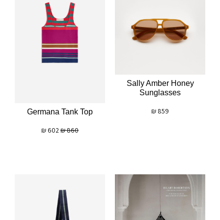
Sally Amber Honey
Sunglasses
₪
859
Germana Tank Top
₪
602
₪
860