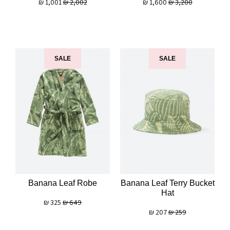
₪
1,001
₪
2,002
₪
1,600
₪
3,200
SALE
SALE
Banana Leaf Robe
Banana Leaf Terry Bucket
Hat
₪
325
₪
649
₪
207
₪
259