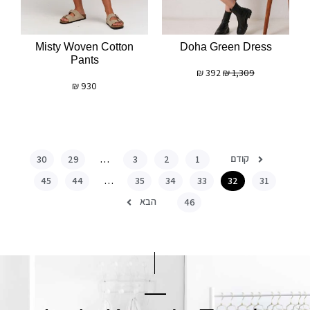
Misty Woven Cotton
Doha Green Dress
Pants
₪
392
₪
1,309
₪
930
קודם
30
29
…
3
2
1
45
44
…
35
34
33
32
31
הבא
46