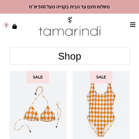
משלוח חינם עד הבית בקנייה מעל 500 ש״ח
שִׂים
0
לֵב:
בְּאֲתָר
זֶה
Shop
מֻפְעֶלֶת
מַעֲרֶכֶת
"נָגִישׁ
בִּקְלִיק"
SALE
SALE
הַמְּסַיַּעַת
לִנְגִישׁוּת
הָאֲתָר.