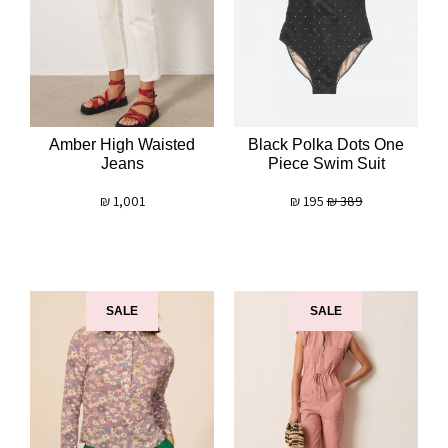
Amber High Waisted
Black Polka Dots One
Jeans
Piece Swim Suit
₪
1,001
₪
195
₪
389
SALE
SALE