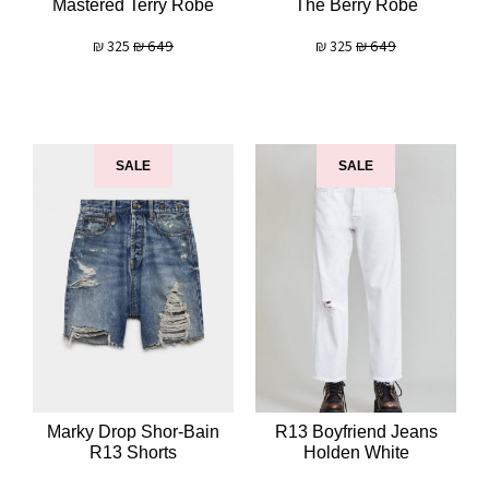
Mastered Terry Robe
The Berry Robe
₪
325
₪
649
₪
325
₪
649
SALE
SALE
Marky Drop Shor-Bain
R13 Boyfriend Jeans
R13 Shorts
Holden White