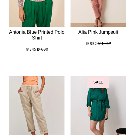
Antonia Blue Printed Polo
Alia Pink Jumpsuit
Shirt
₪
992
₪
1,417
₪
345
₪
690
SALE