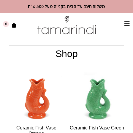
משלוח חינם עד הבית בקנייה מעל 500 ש״ח
שִׂים
0
לֵב:
בְּאֲתָר
זֶה
Shop
מֻפְעֶלֶת
מַעֲרֶכֶת
"נָגִישׁ
בִּקְלִיק"
הַמְּסַיַּעַת
לִנְגִישׁוּת
הָאֲתָר.
Ceramic Fish Vase
Ceramic Fish Vase Green