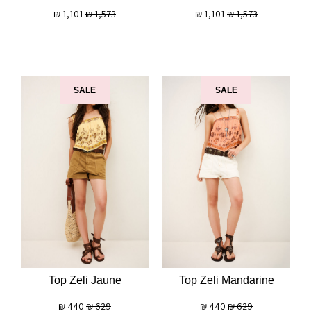
₪
1,101
₪
1,573
₪
1,101
₪
1,573
SALE
SALE
Top Zeli Jaune
Top Zeli Mandarine
₪
440
₪
629
₪
440
₪
629