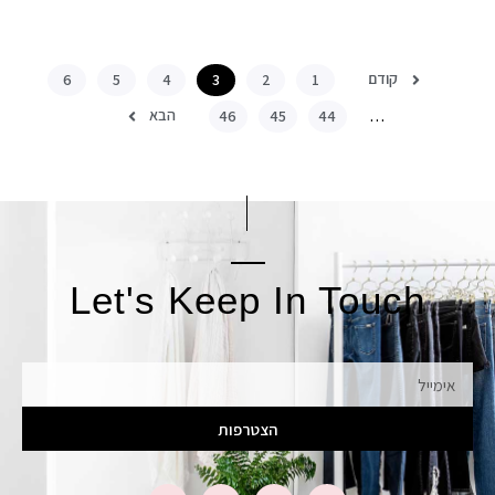
קודם
6
5
4
3
2
1
הבא
46
45
44
…
Let's Keep In Touch
אימייל
הצטרפות