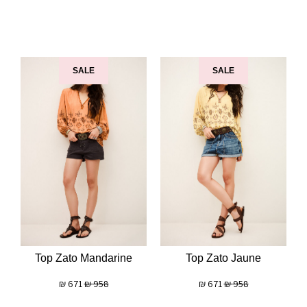
SALE
SALE
Top Zato Mandarine
Top Zato Jaune
₪
671
₪
958
₪
671
₪
958