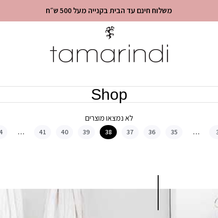
משלוח חינם עד הבית בקנייה מעל 500 ש״ח
Shop
לא נמצאו מוצרים
4
…
41
40
39
38
37
36
35
…