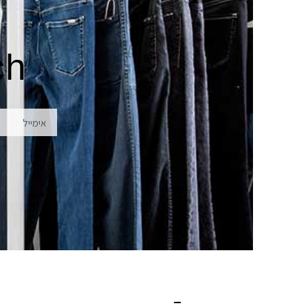
לְעִוְורִים
הַמִּשְׁתַּמְּשִׁים
בְּתוֹכְנַת
ch
קוֹרֵא־מָסָךְ;
לְחַץ
Control-
אימייל
F10
לִפְתִיחַת
תַּפְרִיט
נְגִישׁוּת.