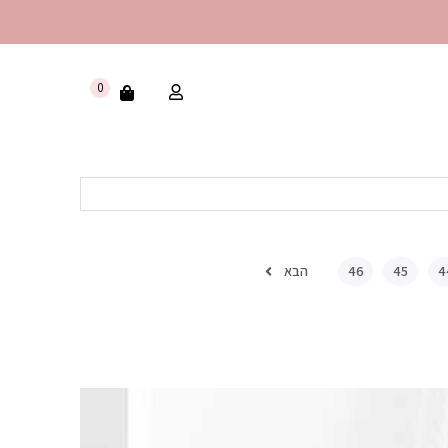
0
הבא
46
45
4