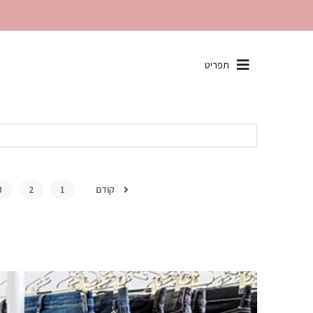
שִׂים
תפריט
לֵב:
בְּאֲתָר
זֶה
מֻפְעֶלֶת
מַעֲרֶכֶת
"נָגִישׁ
בִּקְלִיק"
הַמְּסַיַּעַת
קודם
3
2
1
לִנְגִישׁוּת
הָאֲתָר.
לְחַץ
Control-
F11
לְהַתְאָמַת
הָאֲתָר