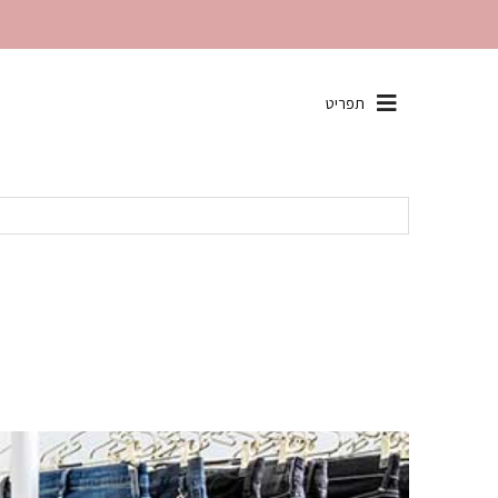
שִׂים
תפריט
לֵב:
בְּאֲתָר
זֶה
מֻפְעֶלֶת
מַעֲרֶכֶת
"נָגִישׁ
בִּקְלִיק"
הַמְּסַיַּעַת
לִנְגִישׁוּת
הָאֲתָר.
לְחַץ
Control-
F11
לְהַתְאָמַת
הָאֲתָר