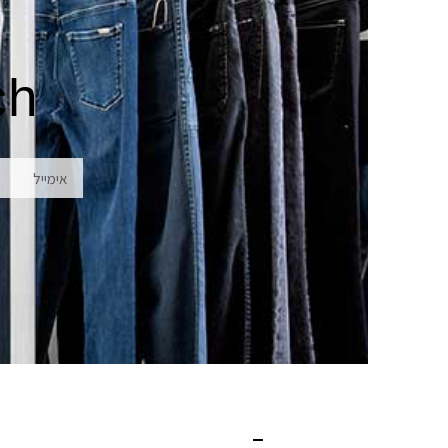
לְעִוְורִים
הַמִּשְׁתַּמְּשִׁים
בְּתוֹכְנַת
ch
קוֹרֵא־מָסָךְ;
לְחַץ
Control-
אימייל
F10
לִפְתִיחַת
תַּפְרִיט
נְגִישׁוּת.