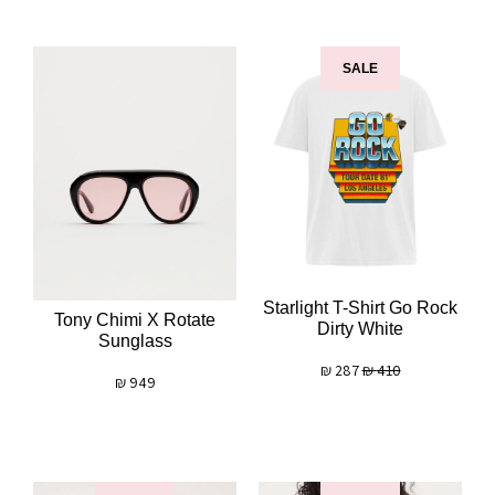
SALE
Starlight T-Shirt Go Rock
Tony Chimi X Rotate
Dirty White
Sunglass
₪
287
₪
410
₪
949