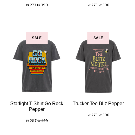
₪
273
₪
390
₪
273
₪
390
SALE
SALE
Starlight T-Shirt Go Rock
Trucker Tee Bliz Pepper
Pepper
₪
273
₪
390
₪
287
₪
410