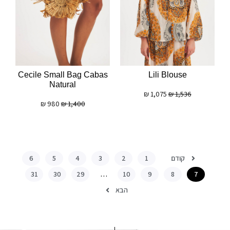
Cecile Small Bag Cabas
Lili Blouse
Natural
₪
1,075
₪
1,536
₪
980
₪
1,400
קודם
6
5
4
3
2
1
31
30
29
…
10
9
8
7
הבא