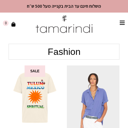
משלוח חינם עד הבית בקנייה מעל 500 ש״ח
שִׂים
0
לֵב:
בְּאֲתָר
זֶה
Fashion
מֻפְעֶלֶת
מַעֲרֶכֶת
"נָגִישׁ
בִּקְלִיק"
SALE
הַמְּסַיַּעַת
לִנְגִישׁוּת
הָאֲתָר.