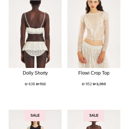
Dolly Shorty
Flowi Crop Top
₪
638
₪
912
₪
952
₪
1,360
SALE
SALE