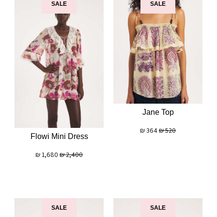
SALE
SALE
Jane Top
₪
364
₪
520
Flowi Mini Dress
₪
1,680
₪
2,400
SALE
SALE