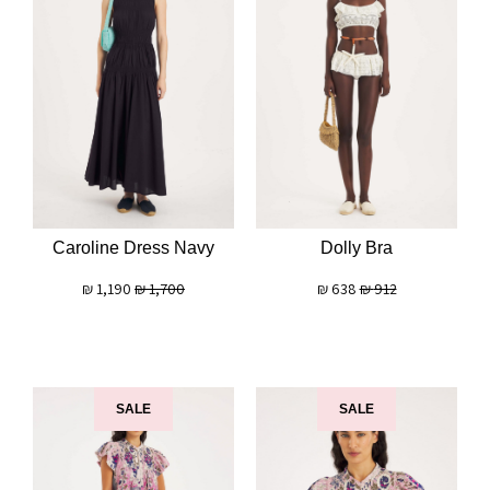
Caroline Dress Navy
Dolly Bra
₪
1,190
₪
1,700
₪
638
₪
912
SALE
SALE