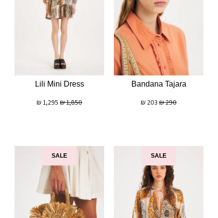
Lili Mini Dress
Bandana Tajara
₪
1,295
₪
1,850
₪
203
₪
290
SALE
SALE