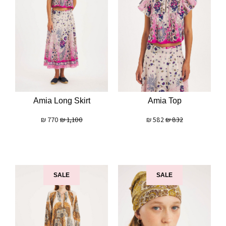
Amia Long Skirt
Amia Top
₪
770
₪
1,100
₪
582
₪
832
SALE
SALE