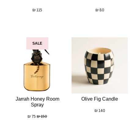
₪
115
₪
80
SALE
Jarrah Honey Room
Olive Fig Candle
Spray
₪
140
₪
75
₪
150