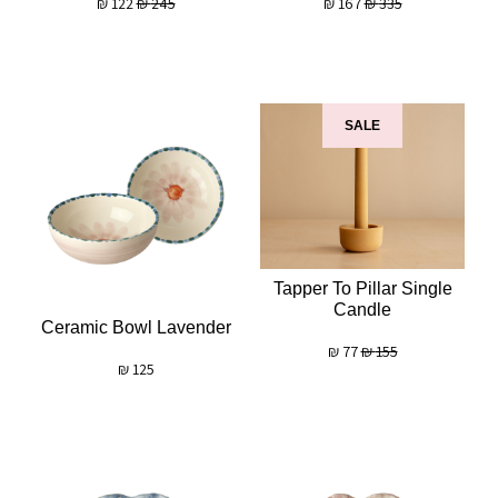
₪
122
₪
245
₪
167
₪
335
SALE
Tapper To Pillar Single
Candle
Ceramic Bowl Lavender
₪
77
₪
155
₪
125