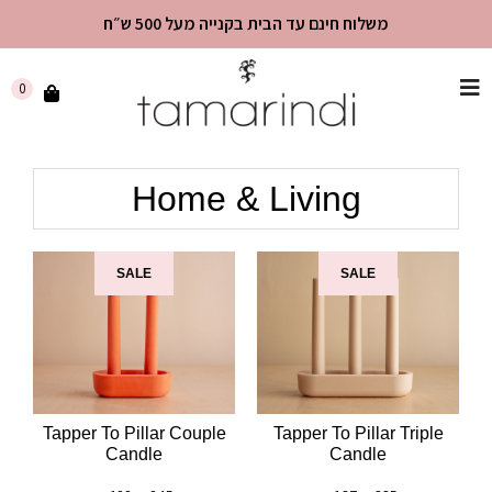
משלוח חינם עד הבית בקנייה מעל 500 ש״ח
שִׂים
0
לֵב:
בְּאֲתָר
זֶה
Home & Living
מֻפְעֶלֶת
מַעֲרֶכֶת
"נָגִישׁ
בִּקְלִיק"
SALE
SALE
הַמְּסַיַּעַת
לִנְגִישׁוּת
הָאֲתָר.
Tapper To Pillar Couple
Tapper To Pillar Triple
Candle
Candle