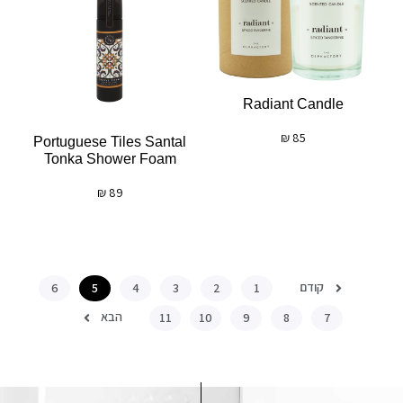
Radiant Candle
₪
85
Portuguese Tiles Santal
Tonka Shower Foam
₪
89
קודם
6
5
4
3
2
1
הבא
11
10
9
8
7