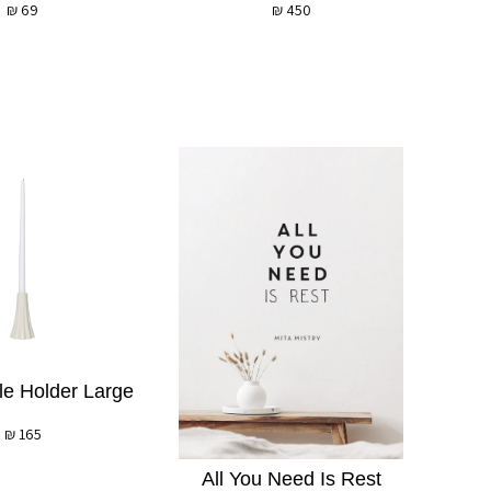
₪
69
₪
450
le Holder Large
₪
165
All You Need Is Rest