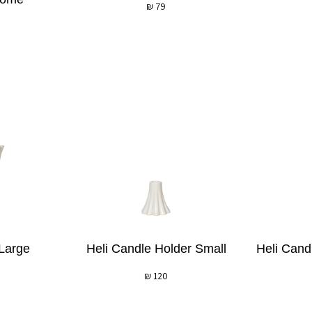
₪
79
 Large
Heli Candle Holder Small
Heli Cand
₪
120