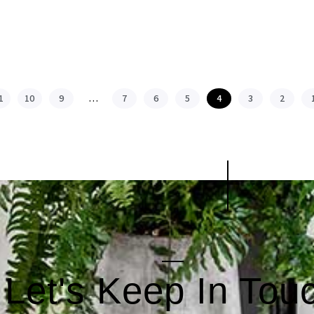
1
10
9
…
7
6
5
4
3
2
Let's Keep In Tou