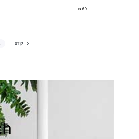
₪
69
קודם
1
ch