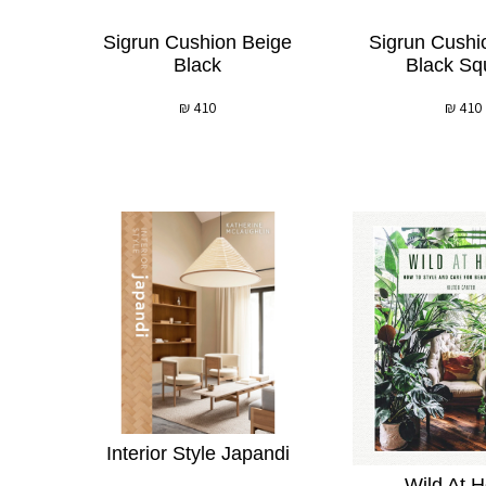
Sigrun Cushion Beige
Sigrun Cushi
Black
Black Sq
₪
410
₪
410
Interior Style Japandi
Wild At 