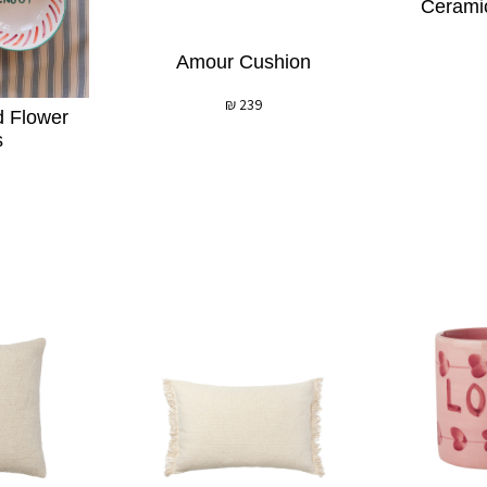
Ceramic
Amour Cushion
₪
239
d Flower
s