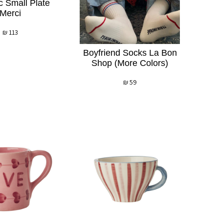
 Small Plate
לְעִוְורִים
Merci
הַמִּשְׁתַּמְּשִׁים
בְּתוֹכְנַת
₪
113
קוֹרֵא־מָסָךְ;
Boyfriend Socks La Bon
לְחַץ
Shop (more Colors)
Control-
F10
₪
59
לִפְתִיחַת
תַּפְרִיט
נְגִישׁוּת.