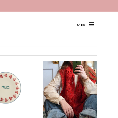
שִׂים
תפריט
לֵב:
בְּאֲתָר
זֶה
מֻפְעֶלֶת
מַעֲרֶכֶת
"נָגִישׁ
בִּקְלִיק"
הַמְּסַיַּעַת
לִנְגִישׁוּת
הָאֲתָר.
לְחַץ
Control-
F11
לְהַתְאָמַת
הָאֲתָר