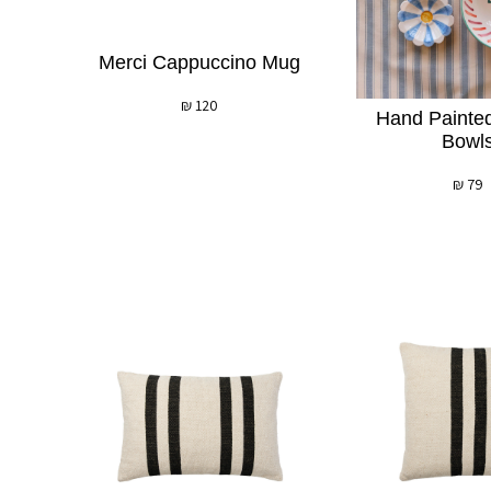
Merci Cappuccino Mug
₪
120
Hand Painte
Bowl
₪
79