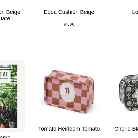
on Beige
Ebba Cushion Beige
L
uare
₪
390
Tomato Heirloom Tomato
Cherie Bl
Home