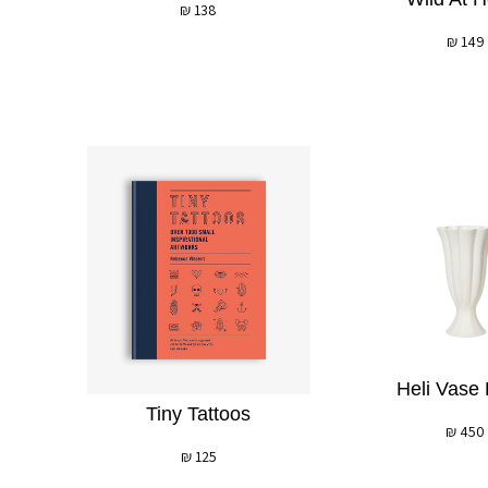
₪
138
₪
149
Heli Vase
Tiny Tattoos
₪
450
₪
125