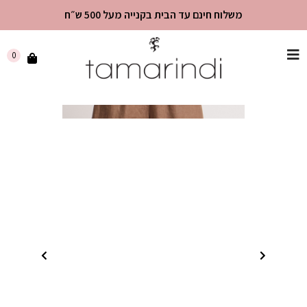
משלוח חינם עד הבית בקנייה מעל 500 ש״ח
שִׂים
0
לֵב:
בְּאֲתָר
זֶה
מֻפְעֶלֶת
מַעֲרֶכֶת
"נָגִישׁ
בִּקְלִיק"
הַמְּסַיַּעַת
לִנְגִישׁוּת
הָאֲתָר.