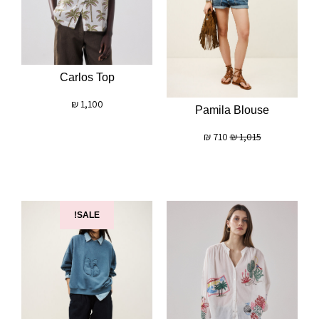
Carlos Top
₪
1,100
Pamila Blouse
₪
710
₪
1,015
SALE!