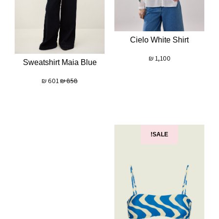
Cielo White Shirt
₪
1,100
Sweatshirt Maia Blue
₪
601
₪
858
SALE!