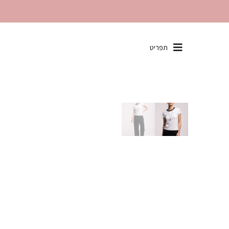
שִׂים
תפריט
לֵב:
בְּאֲתָר
זֶה
מֻפְעֶלֶת
מַעֲרֶכֶת
"נָגִישׁ
בִּקְלִיק"
הַמְּסַיַּעַת
לִנְגִישׁוּת
הָאֲתָר.
לְחַץ
Control-
F11
לְהַתְאָמַת
הָאֲתָר