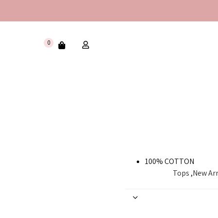
0
100% COTTON
Tops
,
New Arr