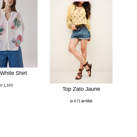
 White Shirt
₪
1,100
Top Zato Jaune
₪
671
₪
958