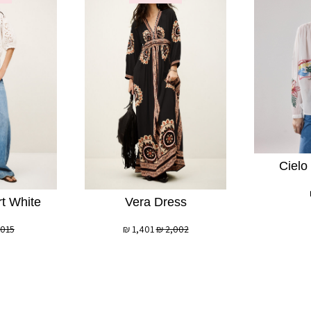
Cielo
rt White
Vera Dress
,015
₪
1,401
₪
2,002