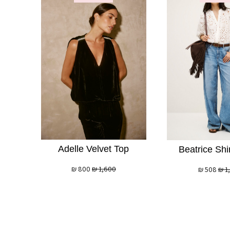
Adelle Velvet Top
Beatrice Shi
₪
800
₪
1,600
₪
508
₪
1