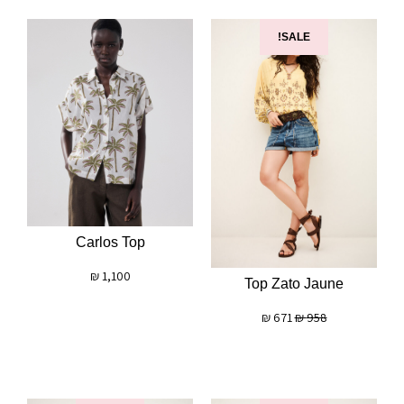
SALE!
Carlos Top
₪
1,100
Top Zato Jaune
₪
671
₪
958