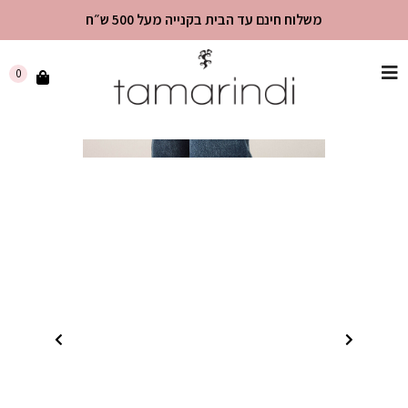
משלוח חינם עד הבית בקנייה מעל 500 ש״ח
שִׂים
0
לֵב:
בְּאֲתָר
זֶה
מֻפְעֶלֶת
מַעֲרֶכֶת
"נָגִישׁ
בִּקְלִיק"
הַמְּסַיַּעַת
לִנְגִישׁוּת
הָאֲתָר.