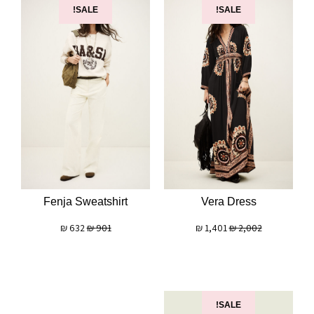
SALE!
SALE!
Fenja Sweatshirt
Vera Dress
₪
632
₪
901
₪
1,401
₪
2,002
SALE!