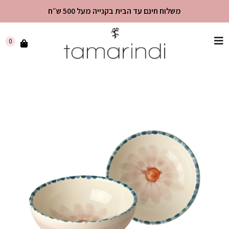
משלוח חינם עד הבית בקנייה מעל 500 ש״ח
שִׂים
0
לֵב:
בְּאֲתָר
זֶה
מֻפְעֶלֶת
מַעֲרֶכֶת
"נָגִישׁ
בִּקְלִיק"
הַמְּסַיַּעַת
לִנְגִישׁוּת
הָאֲתָר.