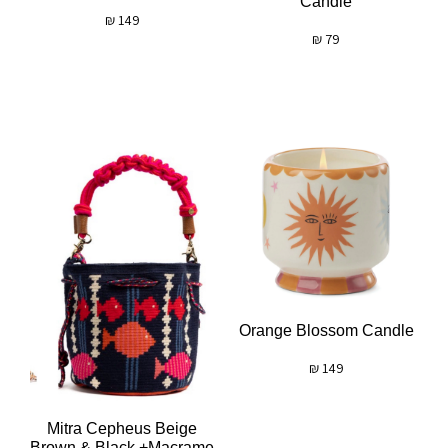
Candle
₪
149
₪
79
Orange Blossom Candle
₪
149
Mitra Cepheus Beige
Brown & Black +macrame