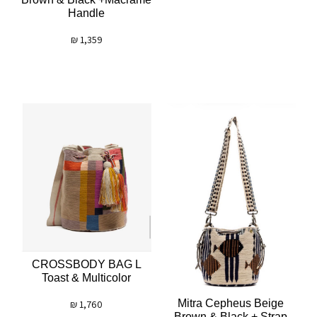
Handle
₪
1,359
CROSSBODY BAG L
Toast & Multicolor
Mitra Cepheus Beige
₪
1,760
Brown & Black + Strap