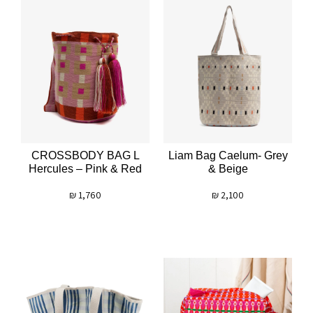
CROSSBODY BAG L
Liam Bag Caelum- Grey
Hercules – Pink & Red
& Beige
₪
1,760
₪
2,100