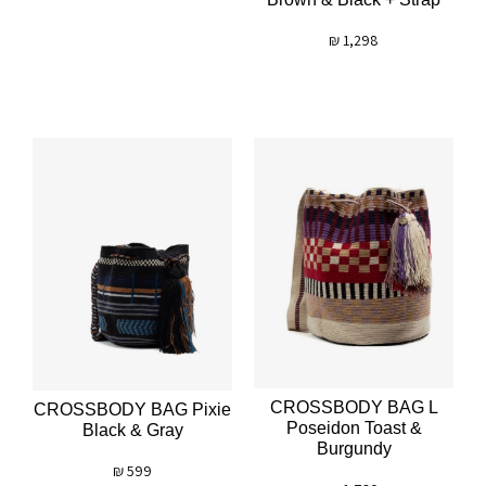
₪
1,298
CROSSBODY BAG L
CROSSBODY BAG Pixie
Poseidon Toast &
Black & Gray
Burgundy
₪
599