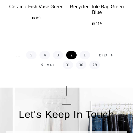
Ceramic Fish Vase Green
Recycled Tote Bag Green
Blue
₪
89
₪
119
קודם
…
5
4
3
2
1
הבא
31
30
29
Let's Keep In Touch
אימייל