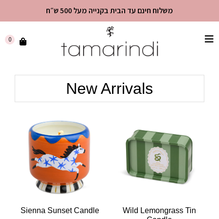
משלוח חינם עד הבית בקנייה מעל 500 ש״ח
שִׂים
0
לֵב:
בְּאֲתָר
זֶה
New Arrivals
מֻפְעֶלֶת
מַעֲרֶכֶת
"נָגִישׁ
בִּקְלִיק"
הַמְּסַיַּעַת
לִנְגִישׁוּת
הָאֲתָר.
Sienna Sunset Candle
Wild Lemongrass Tin