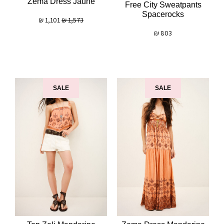
Zema Dress Jaune
Free City Sweatpants
Spacerocks
₪
1,101
₪
1,573
₪
803
SALE
SALE