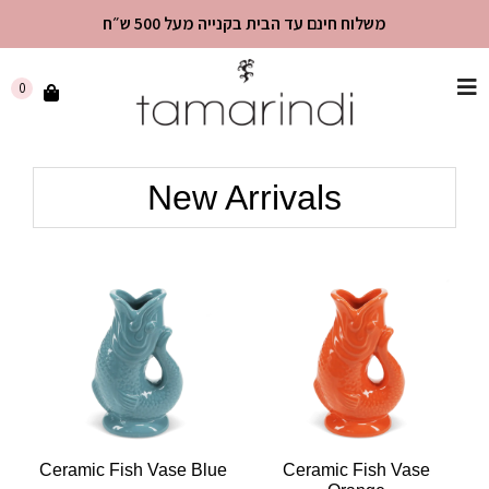
משלוח חינם עד הבית בקנייה מעל 500 ש״ח
שִׂים
0
לֵב:
בְּאֲתָר
זֶה
New Arrivals
מֻפְעֶלֶת
מַעֲרֶכֶת
"נָגִישׁ
בִּקְלִיק"
הַמְּסַיַּעַת
לִנְגִישׁוּת
הָאֲתָר.
Ceramic Fish Vase Blue
Ceramic Fish Vase