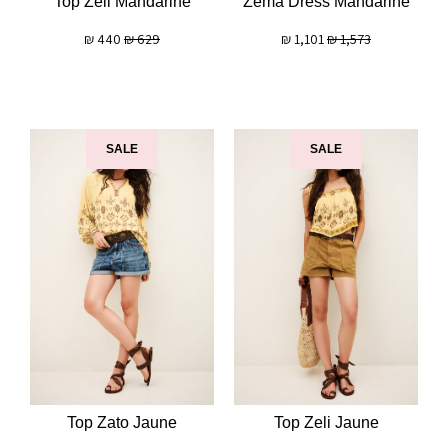
Top Zeli Mandarine
Zema Dress Mandarine
₪
440
₪
629
₪
1,101
₪
1,573
SALE
SALE
Top Zato Jaune
Top Zeli Jaune