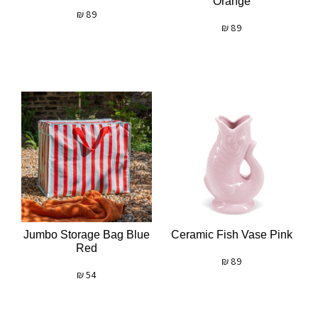
Orange
₪
89
₪
89
Jumbo Storage Bag Blue
Ceramic Fish Vase Pink
Red
₪
89
₪
54