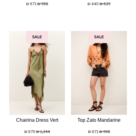
₪
671
₪
958
₪
440
₪
629
SALE
SALE
Chairina Dress Vert
Top Zato Mandarine
₪
870
₪
1,244
₪
671
₪
958