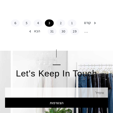
קודם
6
5
4
3
2
1
הבא
31
30
29
…
Let's Keep In Touch
אימייל
הצטרפות