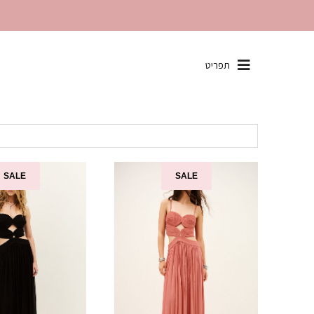
שִׂים
תפריט
לֵב:
בְּאֲתָר
זֶה
מֻפְעֶלֶת
מַעֲרֶכֶת
"נָגִישׁ
בִּקְלִיק"
SALE
SALE
הַמְּסַיַּעַת
לִנְגִישׁוּת
הָאֲתָר.
לְחַץ
Control-
F11
לְהַתְאָמַת
הָאֲתָר