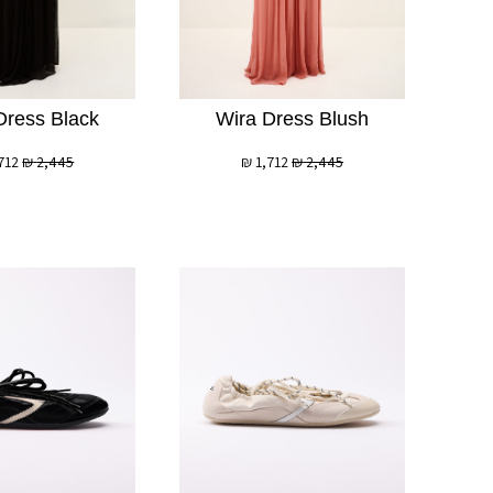
לְעִוְורִים
הַמִּשְׁתַּמְּשִׁים
בְּתוֹכְנַת
קוֹרֵא־מָסָךְ;
Dress Black
Wira Dress Blush
לְחַץ
Control-
712
₪
2,445
₪
1,712
₪
2,445
F10
לִפְתִיחַת
תַּפְרִיט
נְגִישׁוּת.