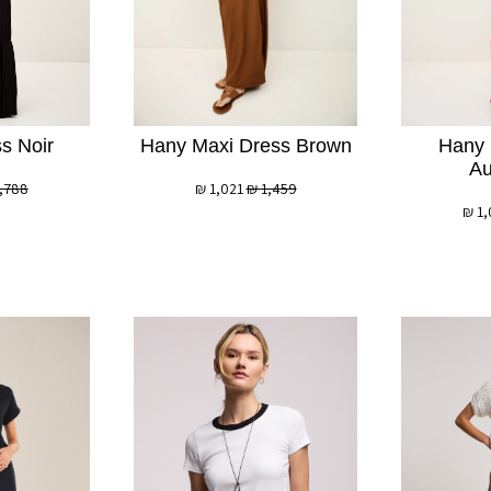
s Noir
Hany Maxi Dress Brown
Hany 
Au
,788
₪
1,021
₪
1,459
₪
1,