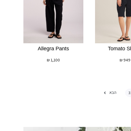
Allegra Pants
Tomato S
₪
1,100
₪
949
הבא
3