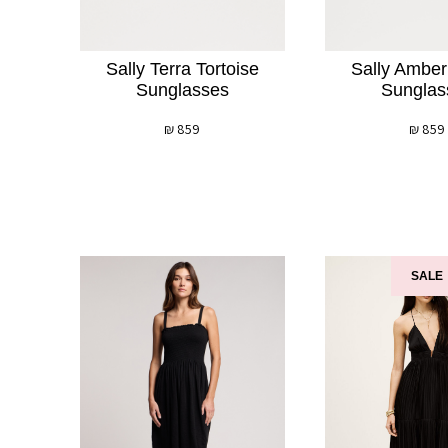
Sally Terra Tortoise
Sally Ambe
Sunglasses
Sunglas
₪
859
₪
859
SALE