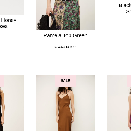
Blac
S
r Honey
ses
Pamela Top Green
₪
440
₪
629
SALE