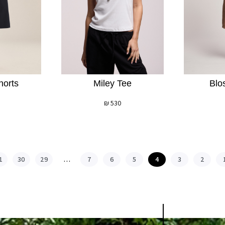
Miley Tee
Blo
horts
₪
530
1
30
29
…
7
6
5
4
3
2