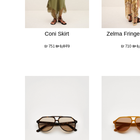
Coni Skirt
Zelma Fring
₪
751
₪
1,073
₪
710
₪
1