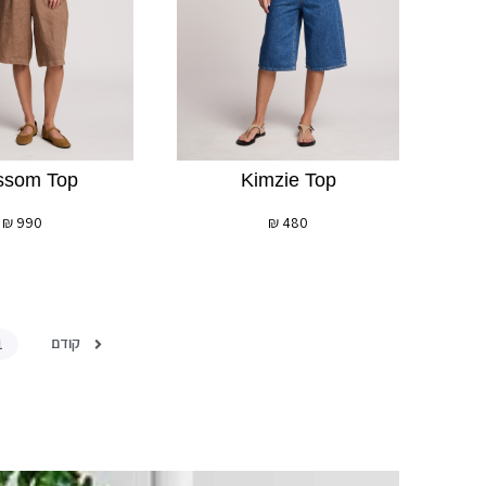
ssom Top
Kimzie Top
₪
990
₪
480
קודם
1