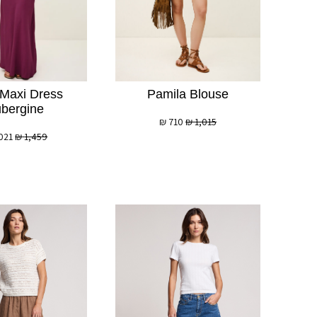
Maxi Dress
Pamila Blouse
bergine
₪
710
₪
1,015
021
₪
1,459