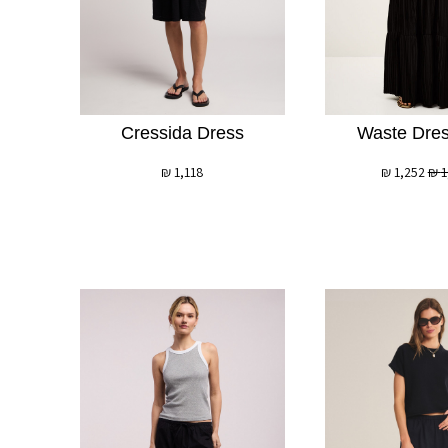
Cressida Dress
Waste Dres
₪
1,118
₪
1,252
₪
1