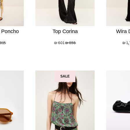
e Poncho
Top Corina
Wira 
,015
₪
601
₪
858
₪
1,
SALE