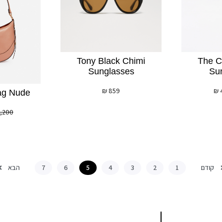
Tony Black Chimi
The C
Sunglasses
Su
₪
859
₪
Bag Nude
,200
קודם
הבא
7
6
5
4
3
2
1