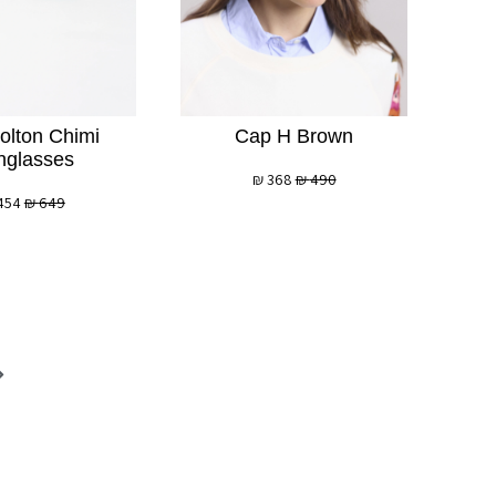
olton Chimi
Cap H Brown
nglasses
₪
368
₪
490
454
₪
649