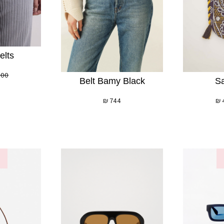
elts
600
S
Belt Bamy Black
₪
₪
744