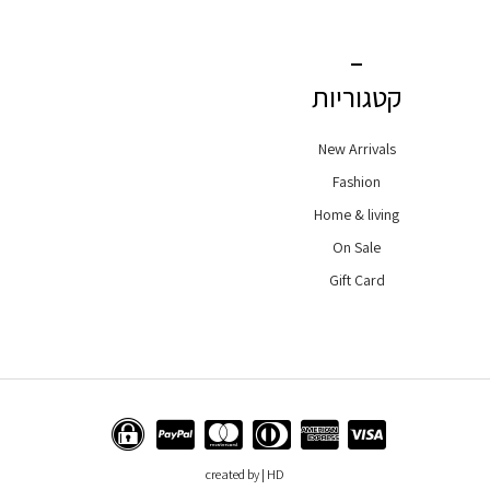
קטגוריות
New Arrivals
Fashion
Home & living
On Sale
Gift Card
created by | HD