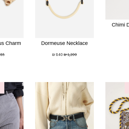
Chimi D
us Charm
Dormeuse Necklace
385
₪
840
₪
1,200