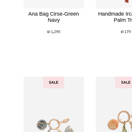
Ana Bag Cirse-Green
Handmade Irc
Navy
Palm T
₪
1,295
₪
179
SALE
SALE