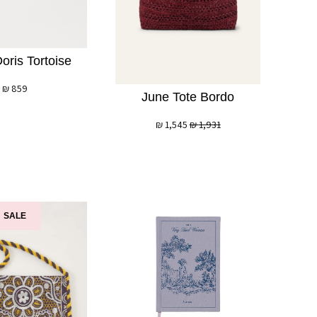
oris Tortoise
₪
859
June Tote Bordo
₪
1,545
₪
1,931
SALE