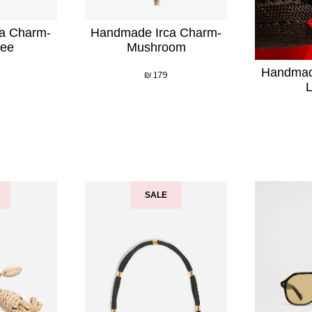
a Charm-
Handmade Irca Charm-
ree
Mushroom
Handmad
₪
179
L
SALE