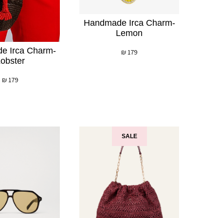
לְעִוְורִים
הַמִּשְׁתַּמְּשִׁים
Handmade Irca Charm-
בְּתוֹכְנַת
Lemon
קוֹרֵא־מָסָךְ;
e Irca Charm-
₪
179
לְחַץ
obster
Control-
F10
₪
179
לִפְתִיחַת
תַּפְרִיט
נְגִישׁוּת.
SALE