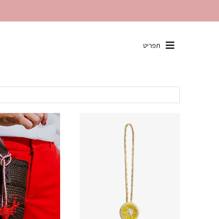
שִׂים
תפריט
לֵב:
בְּאֲתָר
זֶה
מֻפְעֶלֶת
מַעֲרֶכֶת
"נָגִישׁ
בִּקְלִיק"
הַמְּסַיַּעַת
לִנְגִישׁוּת
הָאֲתָר.
לְחַץ
Control-
F11
לְהַתְאָמַת
הָאֲתָר