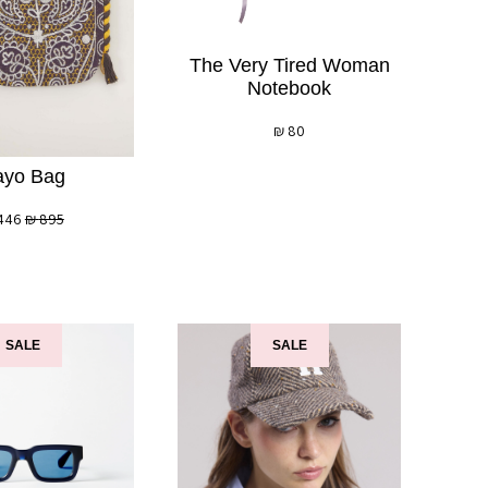
The Very Tired Woman
Notebook
₪
80
ayo Bag
446
₪
895
SALE
SALE