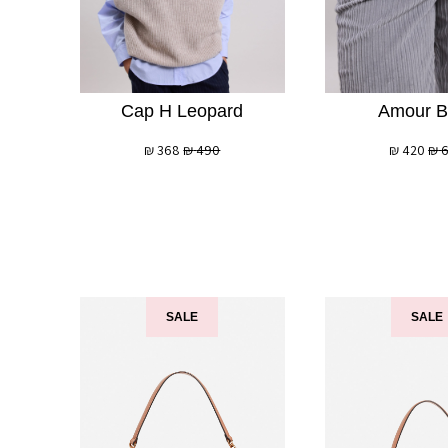
Cap H Leopard
Amour B
₪
368
₪
490
₪
420
₪
SALE
SALE