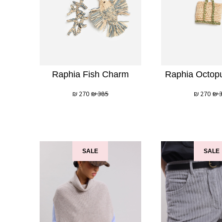
Raphia Fish Charm
Raphia Octop
₪
270
₪
385
₪
270
₪
SALE
SALE